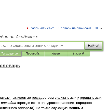
Запомнить сайт
Словарь на свой сайт
RU
едии на Академике
Найти!
Толкования
Переводы
Книги
Игры ⚽
 словарь
латежи
,
взимаемые
государством
с
физических
и
юридических
расходов
(
прежде
всего
на
здравоохранение
,
народное
рственного
аппарата
),
но
также
служащие
мощным