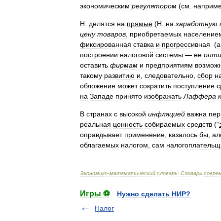
экономическим
регулятором
(
см
.
наприм
Н
.
делятся
на
прямые
(
Н
.
на
заработную
цену
товаров
,
приобретаемых
население
фиксированная
ставка
и
прогрессивная
(
а
построении
налоговой
системы
—
ее
опти
оставить
фирмам
и
предприятиям
возмож
такому
развитию
и
,
следовательно
,
сбор
н
обложение
может
сократить
поступление
с
на
Западе
принято
изображать
Лаффера
В
странах
с
высокой
инфляцией
важна
пер
реальная
ценность
собираемых
средств
(“
оправдывает
применение
,
казалось
бы
,
ал
облагаемых
налогом
,
сам
налогоплательщ
Экономико
-
математический
словарь:
Словарь
совре
Игры ⚽
Нужно сделать НИР?
Налог