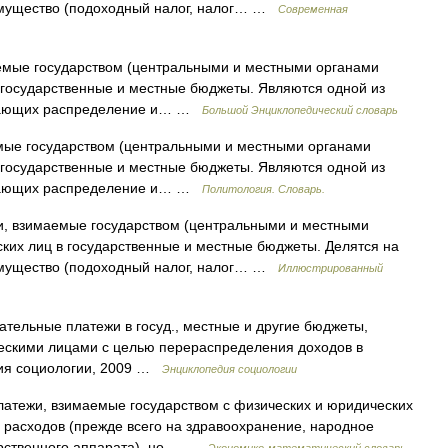
имущество (подоходный налог, налог… …
Современная
емые государством (центральными и местными органами
в государственные и местные бюджеты. Являются одной из
вающих распределение и… …
Большой Энциклопедический словарь
ые государством (центральными и местными органами
в государственные и местные бюджеты. Являются одной из
вающих распределение и… …
Политология. Словарь.
, взимаемые государством (центральными и местными
ских лиц в государственные и местные бюджеты. Делятся на
имущество (подоходный налог, налог… …
Иллюстрированный
зательные платежи в госуд., местные и другие бюджеты,
ческими лицами с целью перераспределения доходов в
едия социологии, 2009 …
Энциклопедия социологии
платежи, взимаемые государством с физических и юридических
расходов (прежде всего на здравоохранение, народное
арственного аппарата), но… …