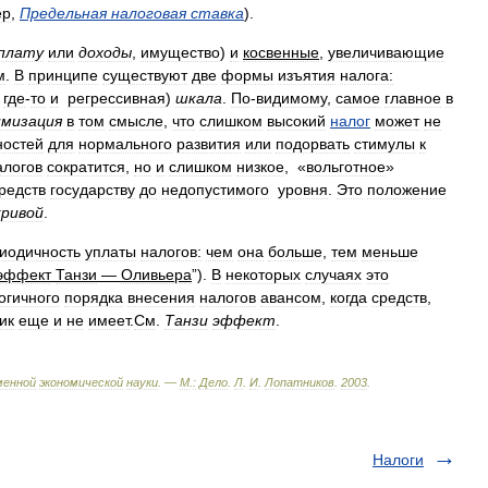
ер
,
Предельная
налоговая
ставка
).
плату
или
доходы
,
имущество
)
и
косвенные
,
увеличивающие
м
.
В
принципе
существуют
две
формы
изъятия
налога:
где
-
то
и
регрессивная
)
шкала
.
По
-
видимому
,
самое
главное
в
мизация
в
том
смысле
,
что
слишком
высокий
налог
может
не
ностей
для
нормального
развития
или
подорвать
стимулы
к
алогов
сократится
,
но
и
слишком
низкое
, «
вольготное
»
редств
государству
до
недопустимого
уровня
.
Это
положение
кривой
.
иодичность
уплаты
налогов:
чем
она
больше
,
тем
меньше
эффект
Танзи
—
Оливьера
”).
В
некоторых
случаях
это
огичного
порядка
внесения
налогов
авансом
,
когда
средств
,
ик
еще
и
не
имеет
.
См
.
Танзи
эффект
.
менной
экономической
науки
. —
М
.
:
Дело
.
Л
.
И
.
Лопатников
.
2003
.
Налоги