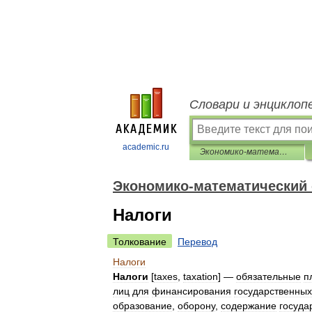
Словари и энциклоп
academic.ru
Экономико-математический словарь
Экономико-математический
Налоги
Толкование
Перевод
Налоги
Налоги
[
taxes
,
taxation
] —
обязательные
п
лиц
для
финансирования
государственных
образование
,
оборону
,
содержание
госуда