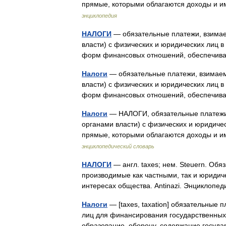
прямые, которыми облагаются доходы и 
энциклопедия
НАЛОГИ
— обязательные платежи, взима
власти) с физических и юридических лиц 
форм финансовых отношений, обеспечи
Налоги
— обязательные платежи, взимаем
власти) с физических и юридических лиц 
форм финансовых отношений, обеспечи
Налоги
— НАЛОГИ, обязательные платежи
органами власти) с физических и юридиче
прямые, которыми облагаются доходы и 
энциклопедический словарь
НАЛОГИ
— англ. taxes; нем. Steuern. Обя
производимые как частными, так и юриди
интересах общества. Antinazi. Энциклоп
Налоги
— [taxes, taxation] обязательные 
лиц для финансирования государственных 
образование, оборону, содержание госуд