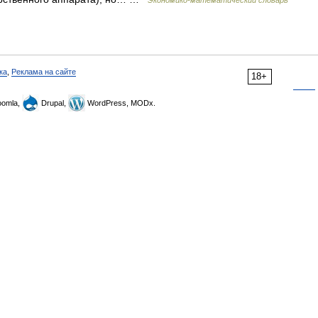
Экономико-математический словарь
ка
,
Реклама на сайте
18+
omla,
Drupal,
WordPress, MODx.